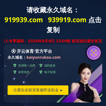
首页
九游
企业业绩
九游体育（中
企业文化
九游 SPORTS
SPORTS
国）官方网站