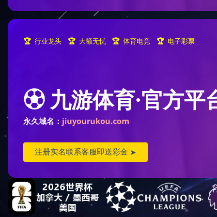
国家类获奖工程
房屋建筑精品工程
市政公用典型工程
政府类代建工程