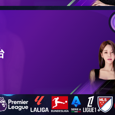
青岛市老年体育活动中心代建项目
发布日期:2014/9/9 15:20:07 作者:九游体育（